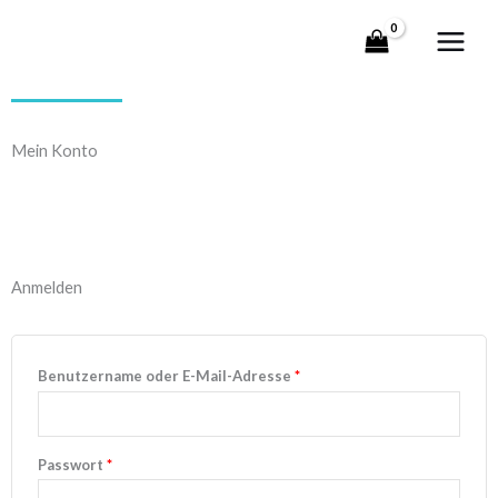
Zum
Inhalt
springen
Mein Konto
Erforderlich
Erforderlich
Anmelden
Benutzername oder E-Mail-Adresse
*
Passwort
*