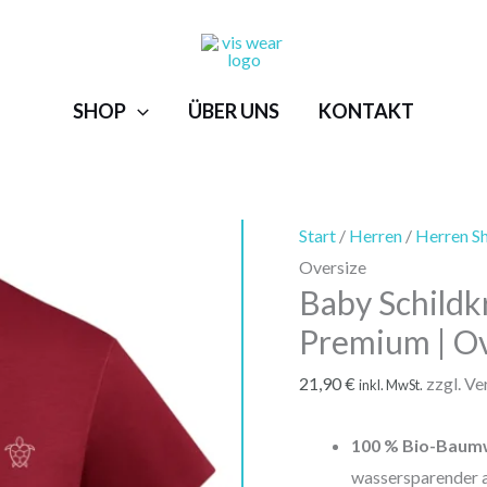
Baby
Schildkröte
Herz
SHOP
ÜBER UNS
-
KONTAKT
Unisex
Basic
|
Premium
Start
/
Herren
/
Herren Sh
|
Oversize
Baby Schildkr
Oversize
Menge
Premium | Ov
21,90
€
zzgl. V
inkl. MwSt.
100 % Bio-Baum
wassersparender a