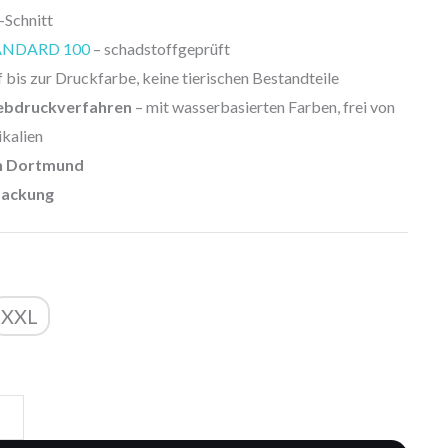
-Schnitt
ANDARD 100
– schadstoffgeprüft
 bis zur Druckfarbe, keine tierischen Bestandteile
ebdruckverfahren
– mit wasserbasierten Farben, frei von
kalien
in Dortmund
packung
XXL