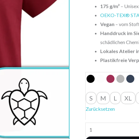
175 g/m²
– Unisex
OEKO-TEX® ST
Vegan
– vom Stoff
Handdruck im Si
schädlichen Chemi
Lokales Atelier 
Plastikfreie Ver
S
M
L
XL
Zurücksetzen