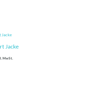
icher
tueller
is
90 €.
rt Jacke
l. MwSt.