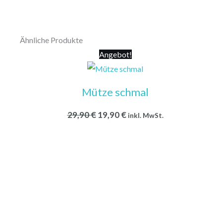
Ähnliche Produkte
Ursprünglicher
Aktueller
Angebot!
Preis
Preis
war:
ist:
29,90 €
19,90 €.
Mütze schmal
29,90
€
19,90
€
inkl. MwSt.