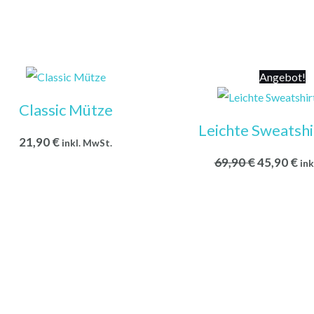
Ursprüngl
Ak
Angebot!
Preis
Pre
war:
ist:
Classic Mütze
69,90 €
45,
Leichte Sweatshi
21,90
€
inkl. MwSt.
69,90
€
45,90
€
ink