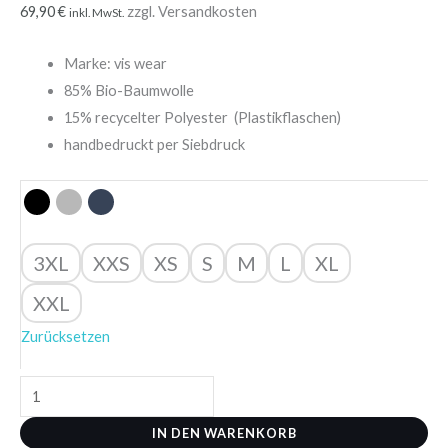
69,90
€
zzgl. Versandkosten
inkl. MwSt.
Marke: vis wear
85% Bio-Baumwolle
15% recycelter Polyester (Plastikflaschen)
handbedruckt per Siebdruck
3XL
XXS
XS
S
M
L
XL
XXL
Zurücksetzen
IN DEN WARENKORB