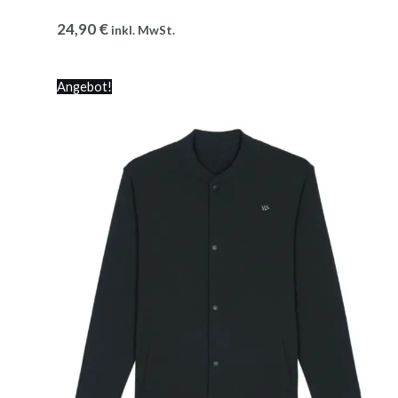
24,90
€
inkl. MwSt.
Ursprünglicher
Aktueller
Angebot!
Preis
Preis
war:
ist:
69,90 €
45,90 €.