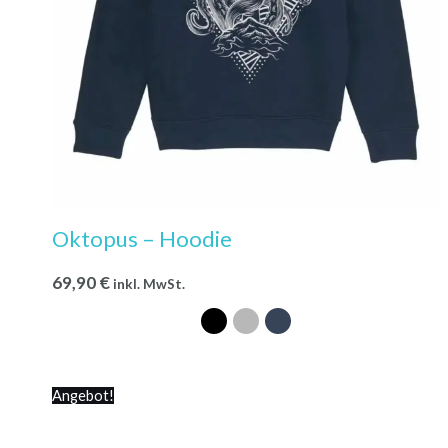
Oktopus – Hoodie
69,90
€
inkl. MwSt.
Ursprünglicher
Aktueller
Angebot!
Preis
Preis
war:
ist: