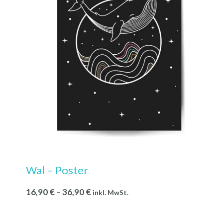
Wal – Poster
16,90
€
–
36,90
€
inkl. MwSt.