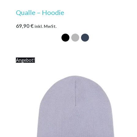
Qualle – Hoodie
69,90
€
inkl. MwSt.
Ursprünglicher
Aktueller
Angebot!
Preis
Preis
war:
ist:
26,90 €
24,90 €.