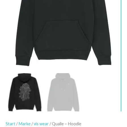
Start
/
Marke
/
vis wear
/ Qualle – Hoodie