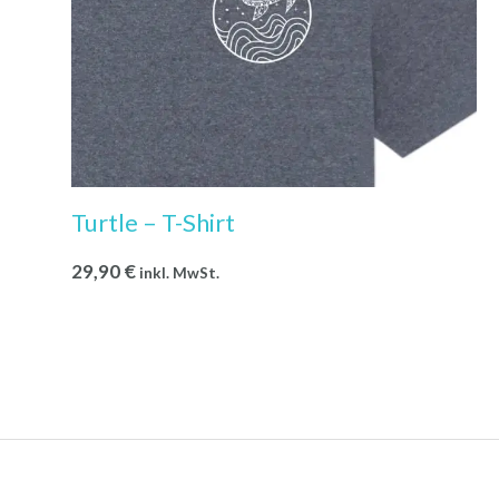
Turtle – T-Shirt
29,90
€
inkl. MwSt.